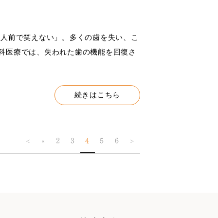
人前で笑えない」。多くの歯を失い、こ
科医療では、失われた歯の機能を回復さ
続きはこちら
<
«
2
3
4
5
6
>