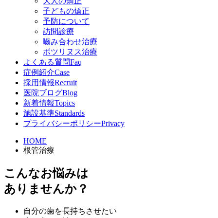
大人の矯正
子どもの矯正
予防について
訪問診療
嚙み合わせ治療
ボツリヌス治療
よくある質問
Faq
症例紹介
Case
採用情報
Recruit
医院ブログ
Blog
新着情報
Topics
施設基準
Standards
プライバシーポリシー
Privacy
HOME
根管治療
こんなお悩みは
ありませんか？
自分の歯を長持ちさせたい