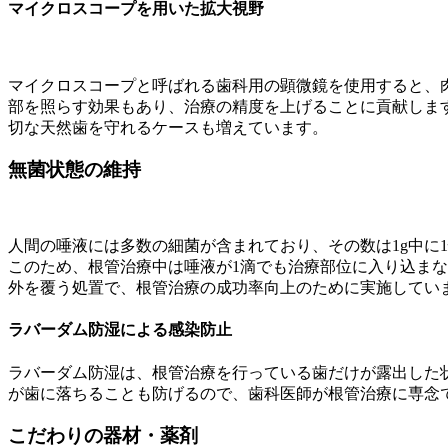
マイクロスコープを用いた拡大視野
マイクロスコープと呼ばれる歯科用の顕微鏡を使用すると、
部を照らす効果もあり、治療の精度を上げることに貢献しま
切な天然歯を守れるケースも増えています。
無菌状態の維持
人間の唾液には多数の細菌が含まれており、その数は1g中に
このため、根管治療中は唾液が1滴でも治療部位に入り込ま
外を覆う処置で、根管治療の成功率向上のために実施してい
ラバーダム防湿による感染防止
ラバーダム防湿は、根管治療を行っている歯だけが露出した
が歯に落ちることも防げるので、歯科医師が根管治療に専念
こだわりの器材・薬剤