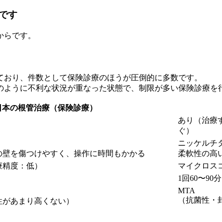
です
からです。
ており、件数として保険診療のほうが圧倒的に多数です。
のように不利な状況が重なった状態で、制限が多い保険診療を
日本の根管治療（保険診療）
あり（治療
）
ぐ）
ニッケルチ
の壁を傷つけやすく、操作に時間もかかる
柔軟性の高
療精度：低）
マイクロス
1回60〜90
）
MTA
（抗菌性・
性があまり高くない）