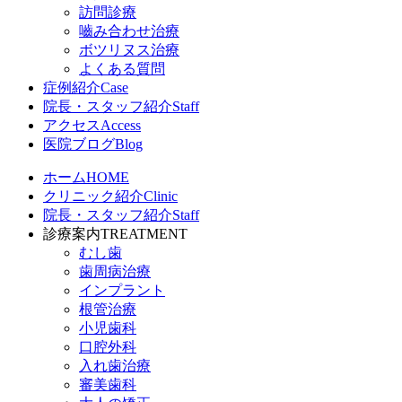
訪問診療
嚙み合わせ治療
ボツリヌス治療
よくある質問
症例紹介
Case
院長・スタッフ紹介
Staff
アクセス
Access
医院ブログ
Blog
ホーム
HOME
クリニック紹介
Clinic
院長・スタッフ紹介
Staff
診療案内
TREATMENT
むし歯
歯周病治療
インプラント
根管治療
小児歯科
口腔外科
入れ歯治療
審美歯科