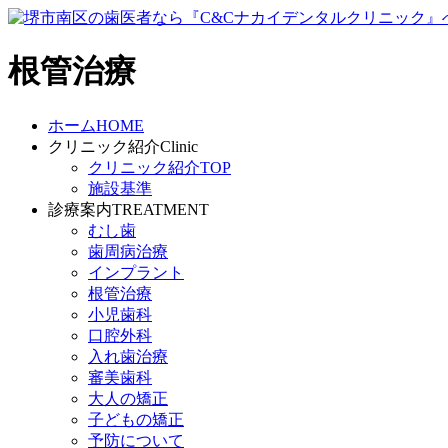
根管治療
ホーム
HOME
クリニック紹介
Clinic
クリニック紹介TOP
施設基準
診療案内
TREATMENT
むし歯
歯周病治療
インプラント
根管治療
小児歯科
口腔外科
入れ歯治療
審美歯科
大人の矯正
子どもの矯正
予防について