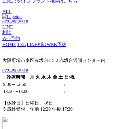
LINEでのインプラント相談はこちら
ALL
072-290-5518
LINE
相談
Web予約
HOME
TEL
LINE相談
WEB予約
大阪府堺市南区赤坂台2-5-2 赤坂台近隣センター内
072-290-5518
診療時間
月
火
水
木
金
土
日/祝
9:30～12:50
/
13:50〜18:00
/
【休診日】日曜日、祝日
※最終受付 午前 12:20 午後 17:20