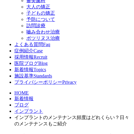
審美歯科
大人の矯正
子どもの矯正
予防について
訪問診療
嚙み合わせ治療
ボツリヌス治療
よくある質問
Faq
症例紹介
Case
採用情報
Recruit
医院ブログ
Blog
新着情報
Topics
施設基準
Standards
プライバシーポリシー
Privacy
HOME
新着情報
ブログ
インプラント
インプラントのメンテナンス頻度はどれくらい？日々
のメンテナンスもご紹介