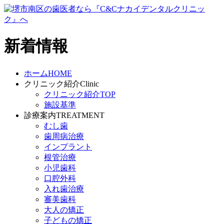
新着情報
ホーム
HOME
クリニック紹介
Clinic
クリニック紹介TOP
施設基準
診療案内
TREATMENT
むし歯
歯周病治療
インプラント
根管治療
小児歯科
口腔外科
入れ歯治療
審美歯科
大人の矯正
子どもの矯正