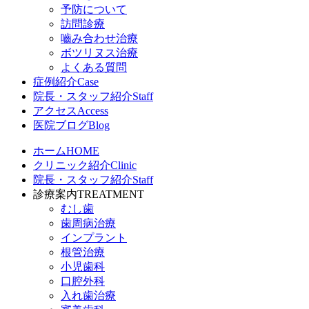
予防について
訪問診療
嚙み合わせ治療
ボツリヌス治療
よくある質問
症例紹介
Case
院長・スタッフ紹介
Staff
アクセス
Access
医院ブログ
Blog
ホーム
HOME
クリニック紹介
Clinic
院長・スタッフ紹介
Staff
診療案内
TREATMENT
むし歯
歯周病治療
インプラント
根管治療
小児歯科
口腔外科
入れ歯治療