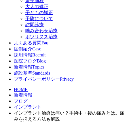
審美歯科
大人の矯正
子どもの矯正
予防について
訪問診療
嚙み合わせ治療
ボツリヌス治療
よくある質問
Faq
症例紹介
Case
採用情報
Recruit
医院ブログ
Blog
新着情報
Topics
施設基準
Standards
プライバシーポリシー
Privacy
HOME
新着情報
ブログ
インプラント
インプラント治療は痛い？手術中・後の痛みとは。痛
みを抑える方法も解説