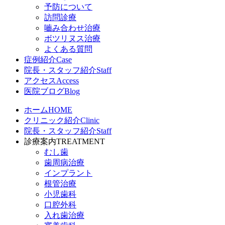
予防について
訪問診療
嚙み合わせ治療
ボツリヌス治療
よくある質問
症例紹介
Case
院長・スタッフ紹介
Staff
アクセス
Access
医院ブログ
Blog
ホーム
HOME
クリニック紹介
Clinic
院長・スタッフ紹介
Staff
診療案内
TREATMENT
むし歯
歯周病治療
インプラント
根管治療
小児歯科
口腔外科
入れ歯治療