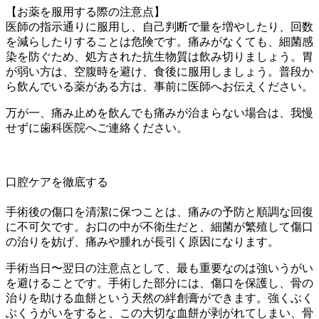
【お薬を服用する際の注意点】
医師の指示通りに服用し、自己判断で量を増やしたり、回数
を減らしたりすることは危険です。痛みがなくても、細菌感
染を防ぐため、処方された抗生物質は飲み切りましょう。胃
が弱い方は、空腹時を避け、食後に服用しましょう。普段か
ら飲んでいる薬がある方は、事前に医師へお伝えください。
万が一、痛み止めを飲んでも痛みが治まらない場合は、我慢
せずに歯科医院へご連絡ください。
口腔ケアを徹底する
手術後の傷口を清潔に保つことは、痛みの予防と順調な回復
に不可欠です。お口の中が不衛生だと、細菌が繁殖して傷口
の治りを妨げ、痛みや腫れが長引く原因になります。
手術当日〜翌日の注意点として、最も重要なのは強いうがい
を避けることです。手術した部分には、傷口を保護し、骨の
治りを助ける血餅という天然の絆創膏ができます。強くぶく
ぶくうがいをすると、この大切な血餅が剥がれてしまい、骨