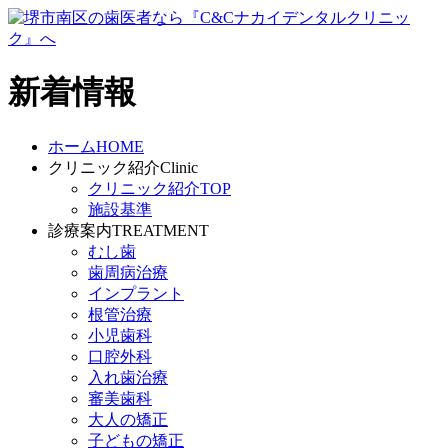
新着情報
ホーム
HOME
クリニック紹介
Clinic
クリニック紹介TOP
施設基準
診療案内
TREATMENT
むし歯
歯周病治療
インプラント
根管治療
小児歯科
口腔外科
入れ歯治療
審美歯科
大人の矯正
子どもの矯正