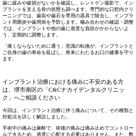
歯に緩みや破損がないかを確認し、レントゲン撮影で、イン
プラントを支える骨の状態も調べます。専門的な口腔内クリ
ーニングでは、歯垢や歯石を専用の器具で除去し、インプラ
ント周囲炎や歯周病を予防します。噛み合わせの確認・調整
では、インプラントや他の歯に過度な負担がかからないよ
う、定期的に調整します。
「痛くならないために通う」意識の転換が、インプラントと
ご自身の歯の寿命を延ばし、将来にわたるお口の健康を守り
ます。
インプラント治療における
痛み
に不安のある方
は
、堺市南区の「C&Cナカイデンタルクリニッ
ク」へご相談ください
今回は、インプラント治療に伴う痛みについて、その種類と
対処法を詳しく解説しました。
手術中の痛みは麻酔で、術後の痛みは痛み止めでコントロー
ルできるため、過度に心配する必要はありません。また、数