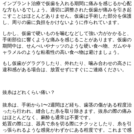
インプラント治療で仮歯を入れる期間に痛みを感じるか心配
な方もいるでしょう。適切に調整された仮歯が痛みを引き起
こすことはほとんどありません。仮歯は手術した部分を保護
し、周りの歯に負担をかけないように作られています。
しかし、仮歯で硬いものを噛むなどして強い力がかかると、
手術部位に響くような痛みを感じることがあります。仮歯の
期間中は、せんべいやナッツのような硬い食べ物、ガムやキ
ャラメルのような粘着性の高い食べ物は避けましょう。
もし仮歯がグラグラしたり、外れたり、噛み合わせの高さに
違和感がある場合は、放置せずにすぐにご連絡ください。
抜糸はどれくらい痛い？
抜糸は、手術から1〜2週間ほど経ち、歯茎の傷がある程度治
ったら行われ、縫合した糸を取り除きます。抜糸の際の痛み
はほとんどなく、麻酔も通常は不要です。
処置の際には、器具で糸を切る際にチクッとしたり、糸を引
っ張られるような感覚がわずかにある程度です。これまで感