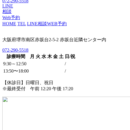
072-290-5518
LINE
相談
Web予約
HOME
TEL
LINE相談
WEB予約
大阪府堺市南区赤坂台2-5-2 赤坂台近隣センター内
072-290-5518
診療時間
月
火
水
木
金
土
日/祝
9:30～12:50
/
13:50〜18:00
/
【休診日】日曜日、祝日
※最終受付 午前 12:20 午後 17:20