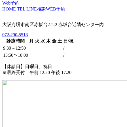
Web予約
HOME
TEL
LINE相談
WEB予約
大阪府堺市南区赤坂台2-5-2 赤坂台近隣センター内
072-290-5518
診療時間
月
火
水
木
金
土
日/祝
9:30～12:50
/
13:50〜18:00
/
【休診日】日曜日、祝日
※最終受付 午前 12:20 午後 17:20