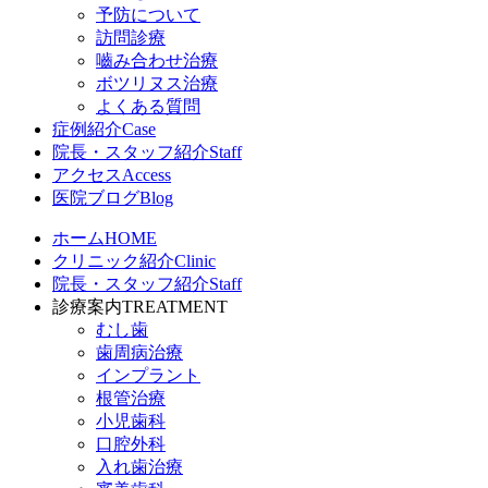
予防について
訪問診療
嚙み合わせ治療
ボツリヌス治療
よくある質問
症例紹介
Case
院長・スタッフ紹介
Staff
アクセス
Access
医院ブログ
Blog
ホーム
HOME
クリニック紹介
Clinic
院長・スタッフ紹介
Staff
診療案内
TREATMENT
むし歯
歯周病治療
インプラント
根管治療
小児歯科
口腔外科
入れ歯治療