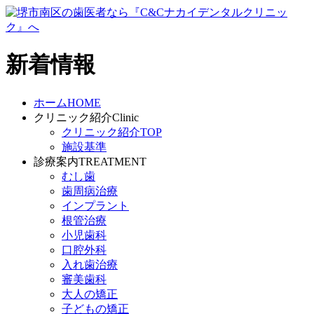
新着情報
ホーム
HOME
クリニック紹介
Clinic
クリニック紹介TOP
施設基準
診療案内
TREATMENT
むし歯
歯周病治療
インプラント
根管治療
小児歯科
口腔外科
入れ歯治療
審美歯科
大人の矯正
子どもの矯正