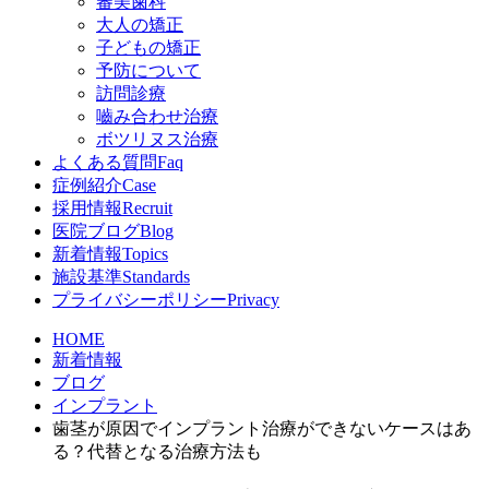
審美歯科
大人の矯正
子どもの矯正
予防について
訪問診療
嚙み合わせ治療
ボツリヌス治療
よくある質問
Faq
症例紹介
Case
採用情報
Recruit
医院ブログ
Blog
新着情報
Topics
施設基準
Standards
プライバシーポリシー
Privacy
HOME
新着情報
ブログ
インプラント
歯茎が原因でインプラント治療ができないケースはあ
る？代替となる治療方法も