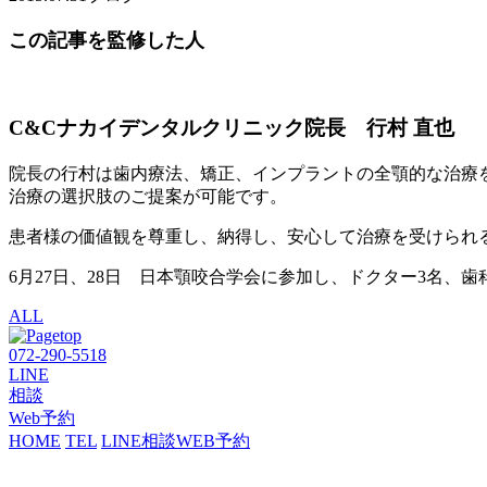
この記事を監修した人
C&Cナカイデンタルクリニック院長 行村 直也
院長の行村は歯内療法、矯正、インプラントの全顎的な治療
治療の選択肢のご提案が可能です。
患者様の価値観を尊重し、納得し、安心して治療を受けられ
6月27日、28日 日本顎咬合学会に参加し、ドクター3名、
ALL
072-290-5518
LINE
相談
Web予約
HOME
TEL
LINE相談
WEB予約