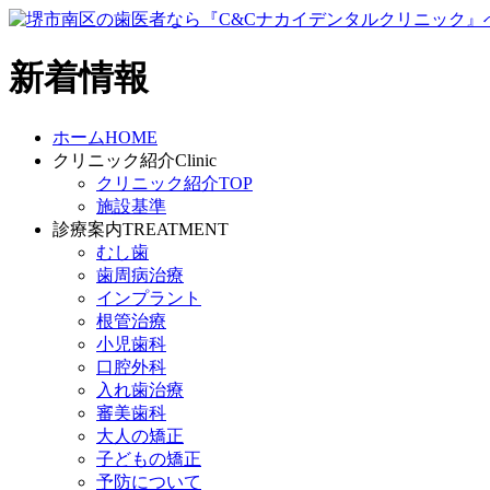
新着情報
ホーム
HOME
クリニック紹介
Clinic
クリニック紹介TOP
施設基準
診療案内
TREATMENT
むし歯
歯周病治療
インプラント
根管治療
小児歯科
口腔外科
入れ歯治療
審美歯科
大人の矯正
子どもの矯正
予防について