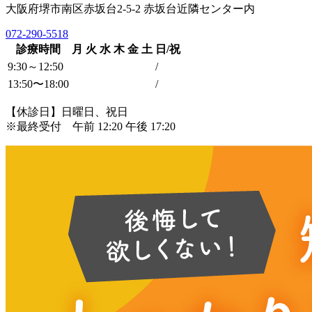
大阪府堺市南区赤坂台2-5-2 赤坂台近隣センター内
072-290-5518
診療時間
月
火
水
木
金
土
日/祝
9:30～12:50
/
13:50〜18:00
/
【休診日】日曜日、祝日
※最終受付 午前 12:20 午後 17:20