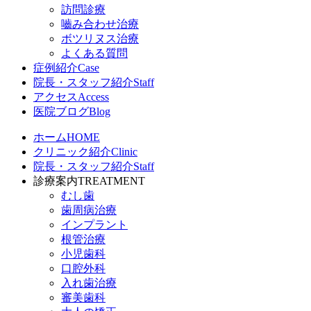
訪問診療
嚙み合わせ治療
ボツリヌス治療
よくある質問
症例紹介
Case
院長・スタッフ紹介
Staff
アクセス
Access
医院ブログ
Blog
ホーム
HOME
クリニック紹介
Clinic
院長・スタッフ紹介
Staff
診療案内
TREATMENT
むし歯
歯周病治療
インプラント
根管治療
小児歯科
口腔外科
入れ歯治療
審美歯科