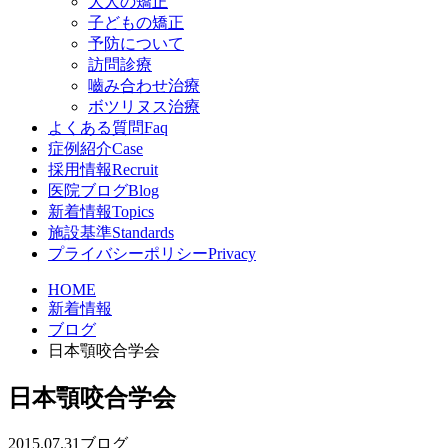
大人の矯正
子どもの矯正
予防について
訪問診療
嚙み合わせ治療
ボツリヌス治療
よくある質問
Faq
症例紹介
Case
採用情報
Recruit
医院ブログ
Blog
新着情報
Topics
施設基準
Standards
プライバシーポリシー
Privacy
HOME
新着情報
ブログ
日本顎咬合学会
日本顎咬合学会
2015.07.31
ブログ