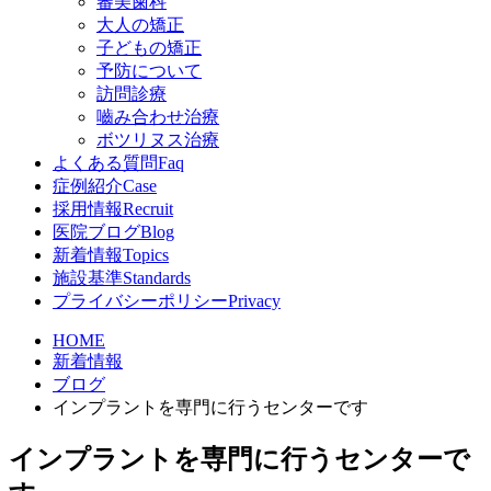
審美歯科
大人の矯正
子どもの矯正
予防について
訪問診療
嚙み合わせ治療
ボツリヌス治療
よくある質問
Faq
症例紹介
Case
採用情報
Recruit
医院ブログ
Blog
新着情報
Topics
施設基準
Standards
プライバシーポリシー
Privacy
HOME
新着情報
ブログ
インプラントを専門に行うセンターです
インプラントを専門に行うセンターで