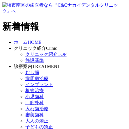
新着情報
ホーム
HOME
クリニック紹介
Clinic
クリニック紹介TOP
施設基準
診療案内
TREATMENT
むし歯
歯周病治療
インプラント
根管治療
小児歯科
口腔外科
入れ歯治療
審美歯科
大人の矯正
子どもの矯正