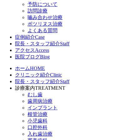
予防について
訪問診療
嚙み合わせ治療
ボツリヌス治療
よくある質問
症例紹介
Case
院長・スタッフ紹介
Staff
アクセス
Access
医院ブログ
Blog
ホーム
HOME
クリニック紹介
Clinic
院長・スタッフ紹介
Staff
診療案内
TREATMENT
むし歯
歯周病治療
インプラント
根管治療
小児歯科
口腔外科
入れ歯治療