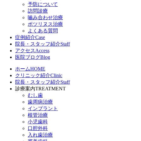
予防について
訪問診療
嚙み合わせ治療
ボツリヌス治療
よくある質問
症例紹介
Case
院長・スタッフ紹介
Staff
アクセス
Access
医院ブログ
Blog
ホーム
HOME
クリニック紹介
Clinic
院長・スタッフ紹介
Staff
診療案内
TREATMENT
むし歯
歯周病治療
インプラント
根管治療
小児歯科
口腔外科
入れ歯治療