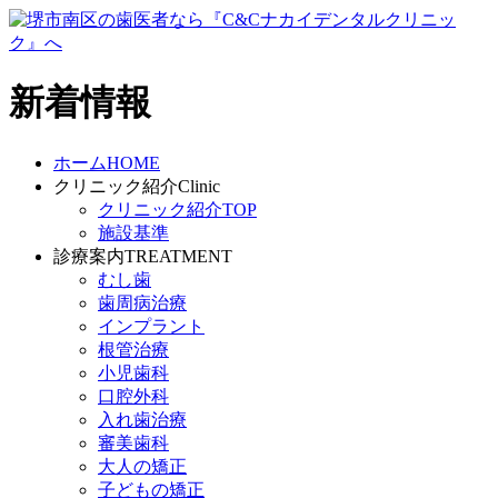
新着情報
ホーム
HOME
クリニック紹介
Clinic
クリニック紹介TOP
施設基準
診療案内
TREATMENT
むし歯
歯周病治療
インプラント
根管治療
小児歯科
口腔外科
入れ歯治療
審美歯科
大人の矯正
子どもの矯正