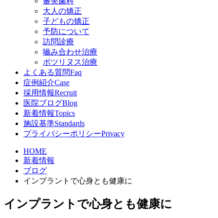
審美歯科
大人の矯正
子どもの矯正
予防について
訪問診療
嚙み合わせ治療
ボツリヌス治療
よくある質問
Faq
症例紹介
Case
採用情報
Recruit
医院ブログ
Blog
新着情報
Topics
施設基準
Standards
プライバシーポリシー
Privacy
HOME
新着情報
ブログ
インプラントで心身とも健康に
インプラントで心身とも健康に